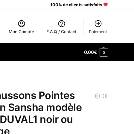
100% de clients satisfaits
Mon Compte
F.A.Q / Contact
Paiement
0.00
€
0
ussons Pointes
in Sansha modèle
.DUVAL1 noir ou
ge