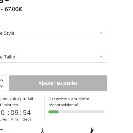
–
67.00
€
Ajouter au panier
ons votre produit
Cet article vient d'être
10 minutes
réapprovisionné
00
:
09
:
52
ures
Mins
Secs